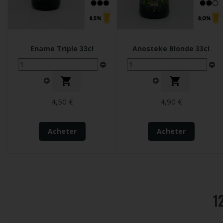
Ename Triple 33cl
Anosteke Blonde 33cl


4,50 €
4,90 €
Acheter
Acheter
1