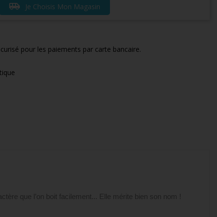
airport_shuttle
Je Choisis Mon Magasin
curisé pour les paiements par carte bancaire.
tique
tère que l’on boit facilement... Elle mérite bien son nom !