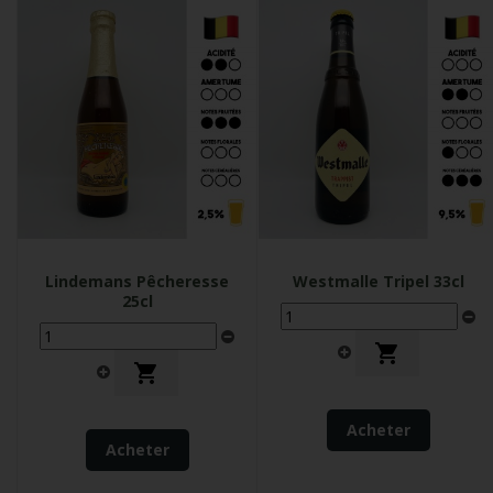
Lindemans Pêcheresse
Westmalle Tripel 33cl
25cl


Acheter
Acheter