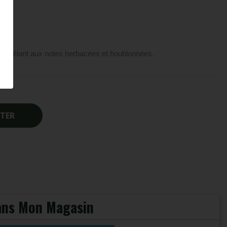
e mêlant aux notes herbacées et houblonnées.
TER
Dans Mon Magasin