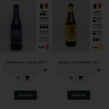
Lindemans Cassis 25cl
Brugse Zot Blonde 33cl


Acheter
Acheter