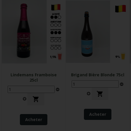
Lindemans Framboise
Brigand Bière Blonde 75cl
25cl


Acheter
Acheter