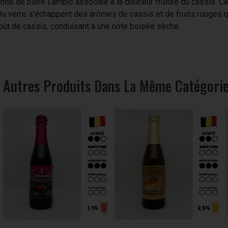
cidité de bière Lambic associée à la douceur fruitée du cassis. 
 verre s'échappent des arômes de cassis et de fruits rouges qu
goût de cassis, conduisant à une note boisée sèche.
 Autres Produits Dans La Même Catégorie