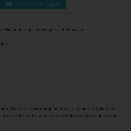
airport_shuttle
Je Choisis Mon Magasin
curisé pour les paiements par carte bancaire.
tique
s. Une fois le brassage achevé, le liquide est placé en
ur permettre cette seconde fermentation, du jus de cassis