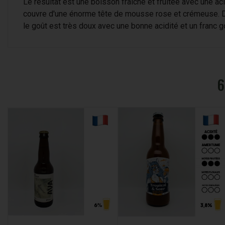
Le résultat est une boisson fraîche et fruitée avec une a
couvre d'une énorme tête de mousse rose et crémeuse. Du
le goût est très doux avec une bonne acidité et un franc 
6