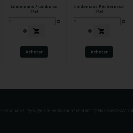
Lindemans Framboise
Lindemans Pêcheresse
25cl
25cl


Acheter
Acheter
<meta name="google-site-verification" content="jfNqxSGeVAKbV