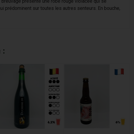
Ce breuvage présente une robe rouge violacée qui se
i prédominent sur toutes les autres senteurs. En bouche,
 :