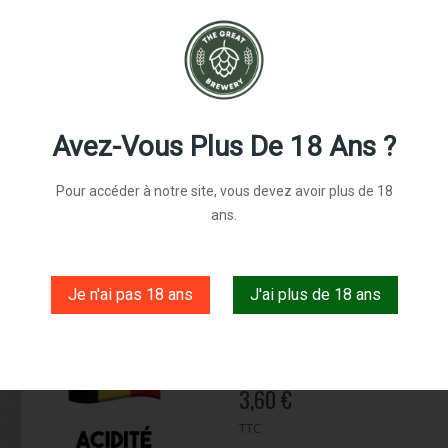
Avez-Vous Plus De 18 Ans ?
Pour accéder à notre site, vous devez avoir plus de 18
ans.
Je n'ai pas 18 ans
J'ai plus de 18 ans
Lindemans Cassis 
Référence:
lincassis
3,60 €
TTC