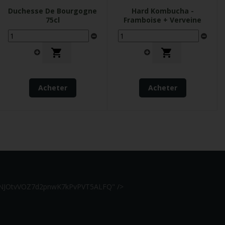
Duchesse De Bourgogne
Hard Kombucha -
75cl
Framboise + Verveine


Acheter
Acheter
r7hNJOtvVOZ7d2pnwK7kPvPVT5ALFQ" />