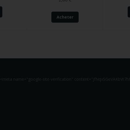
Acheter
<meta name="google-site-verification" content="jfNqxSGeVAKbV