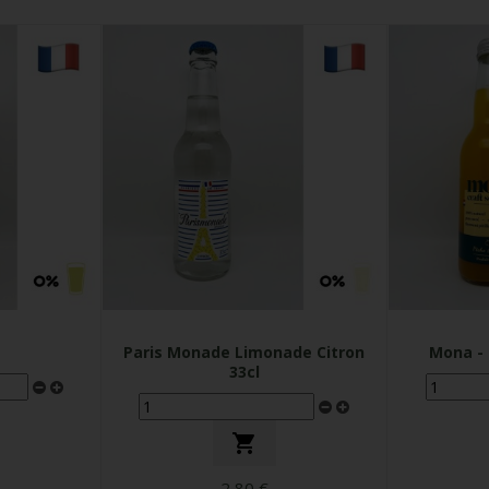
Paris Monade Limonade Citron
Mona - 
33cl

2,80 €