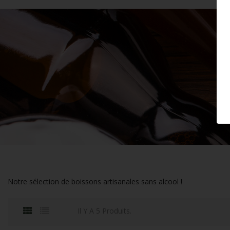
Notre sélection de boissons artisanales sans alcool !
Il Y A 5 Produits.