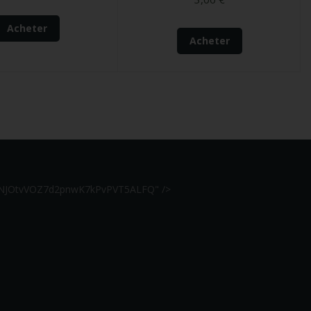
Acheter
Acheter
r7hNJOtvVOZ7d2pnwK7kPvPVT5ALFQ" />