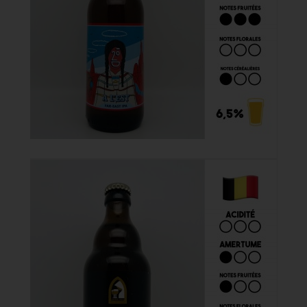
A L'Est 33cl

5,00 €