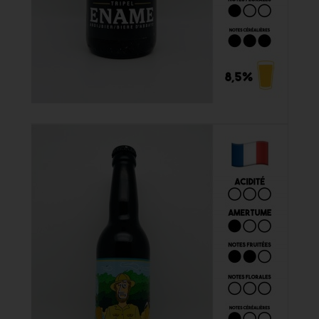
Acheter
Ename Triple 33cl

4,50 €
Acheter