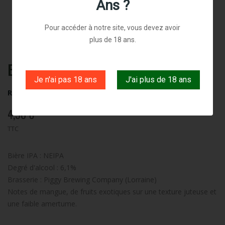
Ans ?
Pour accéder à notre site, vous devez avoir
plus de 18 ans.
Eroica 33cl
Je n'ai pas 18 ans
J'ai plus de 18 ans
Référence:
eroica
4,50 €
TTC
Bière IPA : NEIPA
Degré d'alcool : 6,1%
Brasserie : Piggy Brewing Company (Lorraine)
Notes de mangue, de fruits exotiques sur une texture juteuse et
une faible amertume.