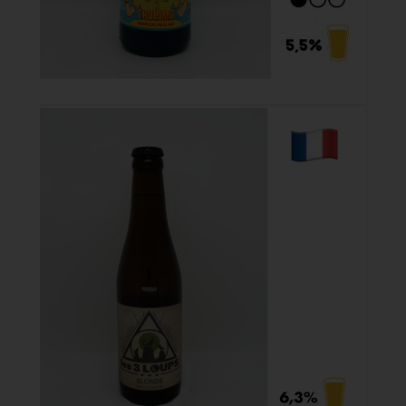
Tropimo 33cl

4,50 €
Acheter