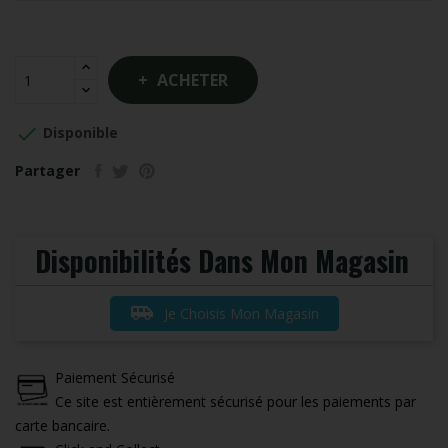
ACHETER

Disponible
Partager
Disponibilités Dans Mon Magasin
airport_shuttle
Je Choisis Mon Magasin
Paiement Sécurisé
Ce site est entièrement sécurisé pour les paiements par
carte bancaire.