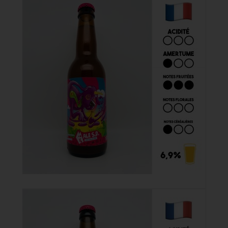
Ale S.D. 33cl
