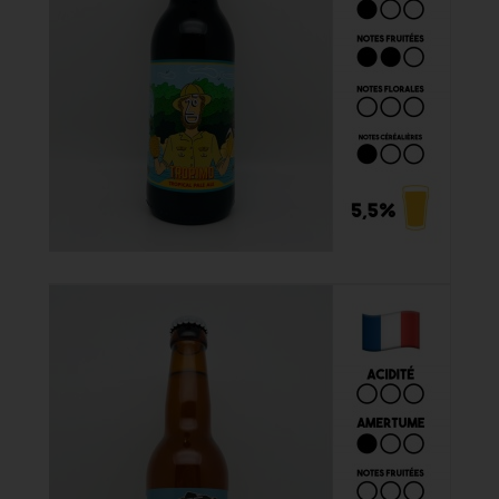
5,80 €
Acheter
Tropimo 33cl

4,50 €