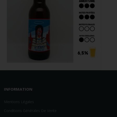
5,20 €
Acheter
A L'Est 33cl

INFORMATION
Mentions Légales
5,00 €
Conditions Générales De Vente