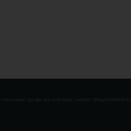
3,60 €
Acheter
<meta name="google-site-verification" content="jfNqxSGeVAKbV