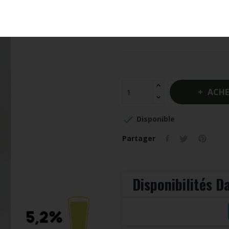
Cidre présentant un juste équilibre
sa complexité aromatique et sa fi
ACHE

Disponible
Partager
Disponibilités 