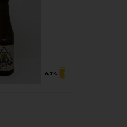
Blonde Les 3 Loups
