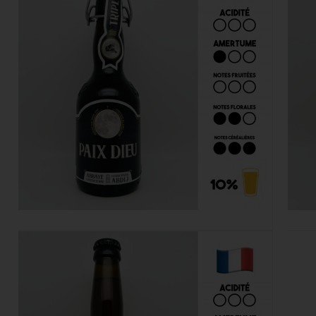
Paix-Dieu 33cl
