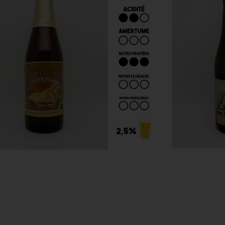
Lindemans Pêcheresse 25cl
