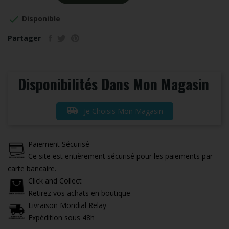

Disponible
Partager
Disponibilités Dans Mon Magasin
airport_shuttle
Je Choisis Mon Magasin
Paiement Sécurisé
Ce site est entièrement sécurisé pour les paiements par
carte bancaire.
Click and Collect
Retirez vos achats en boutique
Livraison Mondial Relay
Expédition sous 48h