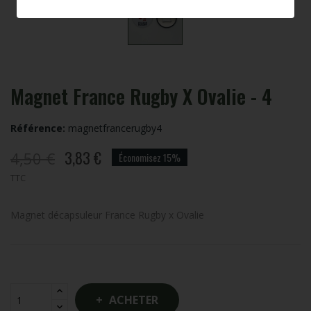
Magnet France Rugby X Ovalie - 4
Référence:
magnetfrancerugby4
3,83 €
4,50 €
Économisez 15%
TTC
Magnet décapsuleur France Rugby x Ovalie
ACHETER