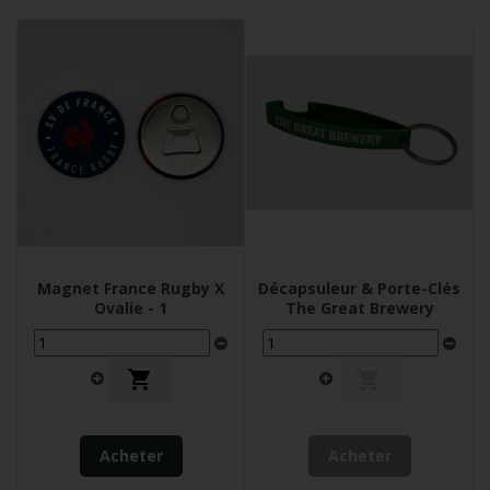
Magnet France Rugby X
Décapsuleur & Porte-Clés
Ovalie - 1
The Great Brewery


Acheter
Acheter