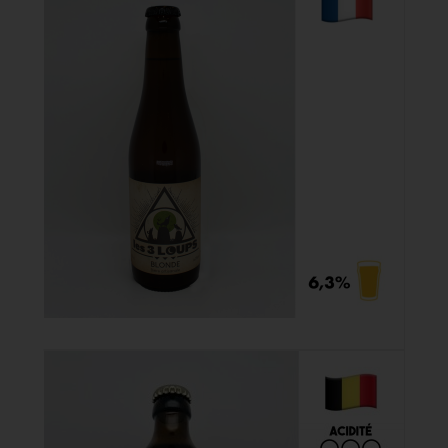

5,10 €
Acheter
Blonde Les 3 Loups
