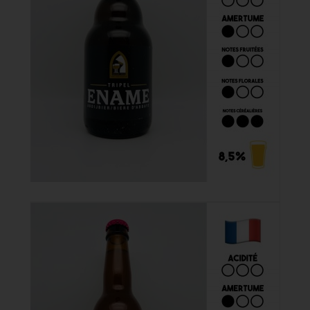
4,50 €
Acheter
Ename Triple 33cl

4,50 €