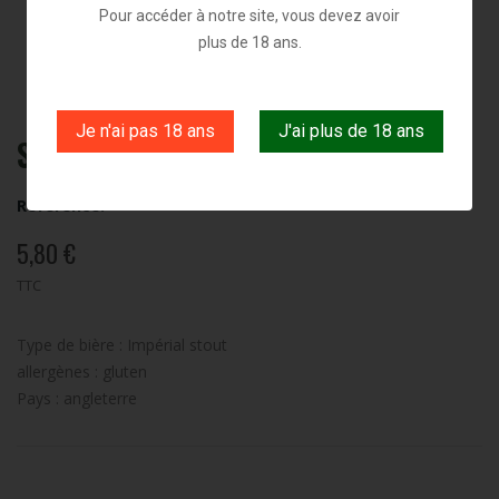
Pour accéder à notre site, vous devez avoir
plus de 18 ans.
Je n'ai pas 18 ans
J'ai plus de 18 ans
Samuel Smith Imperial Stout
Référence:
5,80 €
TTC
Type de bière : Impérial stout
allergènes : gluten
Pays : angleterre