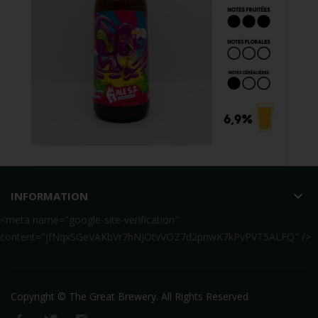
Acheter
Ale S.D. 33cl
keyboard_arrow_down
INFORMATION

<meta name="google-site-verification"
content="jfNqxSGeVAKbVr7hNJOtvVOZ7d2pnwK7kPvPVT5ALFQ" />
6,00 €
Copyright © The Great Brewery. All Rights Reserved